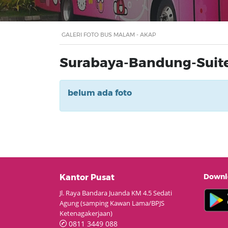
GALERI FOTO BUS MALAM - AKAP
Surabaya-Bandung-Suite
belum ada foto
Downlo
Kantor Pusat
Jl. Raya Bandara Juanda KM 4.5 Sedati
Agung (samping Kawan Lama/BPJS
Ketenagakerjaan)
0811 3449 088